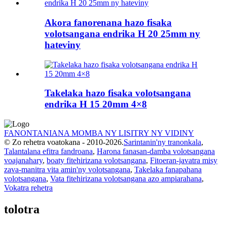
Akora fanorenana hazo fisaka
volotsangana endrika H 20 25mm ny
hateviny
Takelaka hazo fisaka volotsangana
endrika H 15 20mm 4×8
FANONTANIANA MOMBA NY LISITRY NY VIDINY
© Zo rehetra voatokana - 2010-2026.
Sarintanin'ny tranonkala
,
Talantalana efitra fandroana
,
Harona fanasan-damba volotsangana
voajanahary
,
boaty fitehirizana volotsangana
,
Fitoeran-javatra misy
zava-manitra vita amin'ny volotsangana
,
Takelaka fanapahana
volotsangana
,
Vata fitehirizana volotsangana azo ampiarahana
,
Vokatra rehetra
tolotra