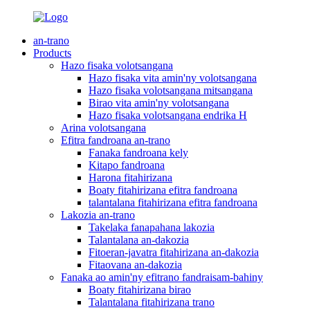
an-trano
Products
Hazo fisaka volotsangana
Hazo fisaka vita amin'ny volotsangana
Hazo fisaka volotsangana mitsangana
Birao vita amin'ny volotsangana
Hazo fisaka volotsangana endrika H
Arina volotsangana
Efitra fandroana an-trano
Fanaka fandroana kely
Kitapo fandroana
Harona fitahirizana
Boaty fitahirizana efitra fandroana
talantalana fitahirizana efitra fandroana
Lakozia an-trano
Takelaka fanapahana lakozia
Talantalana an-dakozia
Fitoeran-javatra fitahirizana an-dakozia
Fitaovana an-dakozia
Fanaka ao amin'ny efitrano fandraisam-bahiny
Boaty fitahirizana birao
Talantalana fitahirizana trano