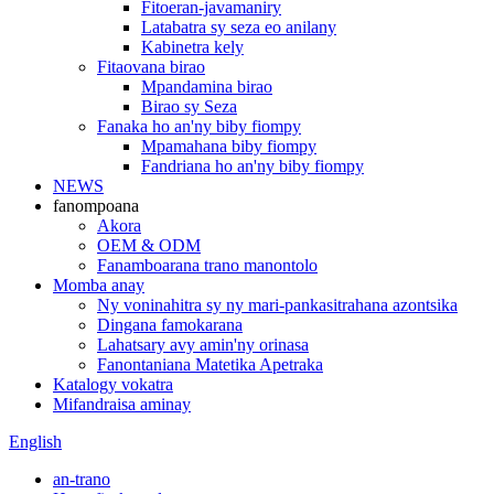
Fitoeran-javamaniry
Latabatra sy seza eo anilany
Kabinetra kely
Fitaovana birao
Mpandamina birao
Birao sy Seza
Fanaka ho an'ny biby fiompy
Mpamahana biby fiompy
Fandriana ho an'ny biby fiompy
NEWS
fanompoana
Akora
OEM & ODM
Fanamboarana trano manontolo
Momba anay
Ny voninahitra sy ny mari-pankasitrahana azontsika
Dingana famokarana
Lahatsary avy amin'ny orinasa
Fanontaniana Matetika Apetraka
Katalogy vokatra
Mifandraisa aminay
English
an-trano