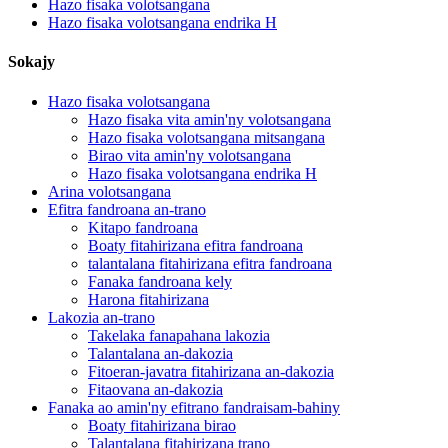
Hazo fisaka volotsangana
Hazo fisaka volotsangana endrika H
Sokajy
Hazo fisaka volotsangana
Hazo fisaka vita amin'ny volotsangana
Hazo fisaka volotsangana mitsangana
Birao vita amin'ny volotsangana
Hazo fisaka volotsangana endrika H
Arina volotsangana
Efitra fandroana an-trano
Kitapo fandroana
Boaty fitahirizana efitra fandroana
talantalana fitahirizana efitra fandroana
Fanaka fandroana kely
Harona fitahirizana
Lakozia an-trano
Takelaka fanapahana lakozia
Talantalana an-dakozia
Fitoeran-javatra fitahirizana an-dakozia
Fitaovana an-dakozia
Fanaka ao amin'ny efitrano fandraisam-bahiny
Boaty fitahirizana birao
Talantalana fitahirizana trano