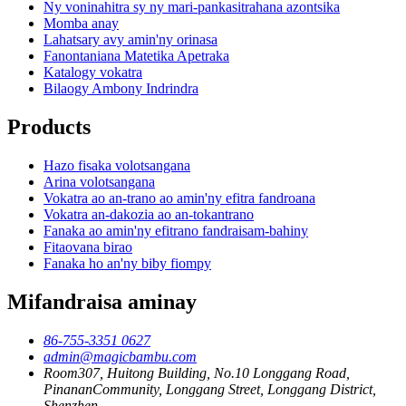
Ny voninahitra sy ny mari-pankasitrahana azontsika
Momba anay
Lahatsary avy amin'ny orinasa
Fanontaniana Matetika Apetraka
Katalogy vokatra
Bilaogy Ambony Indrindra
Products
Hazo fisaka volotsangana
Arina volotsangana
Vokatra ao an-trano ao amin'ny efitra fandroana
Vokatra an-dakozia ao an-tokantrano
Fanaka ao amin'ny efitrano fandraisam-bahiny
Fitaovana birao
Fanaka ho an'ny biby fiompy
Mifandraisa aminay
86-755-3351 0627
admin@magicbambu.com
Room307, Huitong Building, No.10 Longgang Road,
PinananCommunity, Longgang Street, Longgang District,
Shenzhen