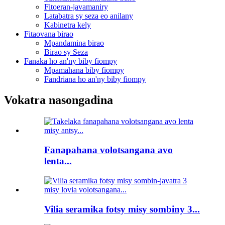
Fitoeran-javamaniry
Latabatra sy seza eo anilany
Kabinetra kely
Fitaovana birao
Mpandamina birao
Birao sy Seza
Fanaka ho an'ny biby fiompy
Mpamahana biby fiompy
Fandriana ho an'ny biby fiompy
Vokatra nasongadina
Fanapahana volotsangana avo
lenta...
Vilia seramika fotsy misy sombiny 3...