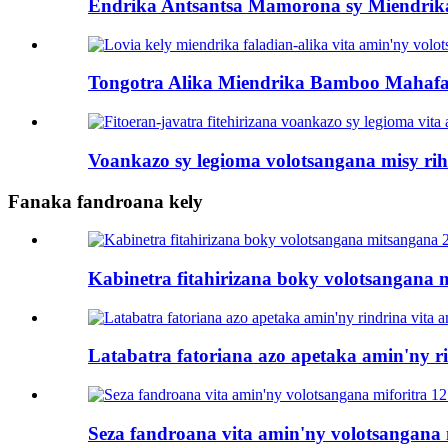
Endrika Antsantsa Mamorona sy Miendrik
Tongotra Alika Miendrika Bamboo Mahafati
Voankazo sy legioma volotsangana misy rih
Fanaka fandroana kely
Kabinetra fitahirizana boky volotsangana 
Latabatra fatoriana azo apetaka amin'ny ri
Seza fandroana vita amin'ny volotsangana m