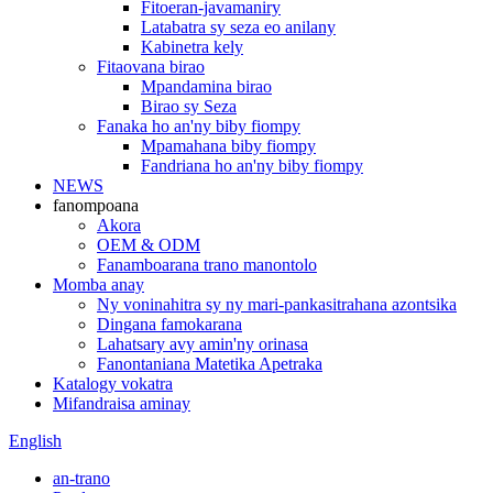
Fitoeran-javamaniry
Latabatra sy seza eo anilany
Kabinetra kely
Fitaovana birao
Mpandamina birao
Birao sy Seza
Fanaka ho an'ny biby fiompy
Mpamahana biby fiompy
Fandriana ho an'ny biby fiompy
NEWS
fanompoana
Akora
OEM & ODM
Fanamboarana trano manontolo
Momba anay
Ny voninahitra sy ny mari-pankasitrahana azontsika
Dingana famokarana
Lahatsary avy amin'ny orinasa
Fanontaniana Matetika Apetraka
Katalogy vokatra
Mifandraisa aminay
English
an-trano