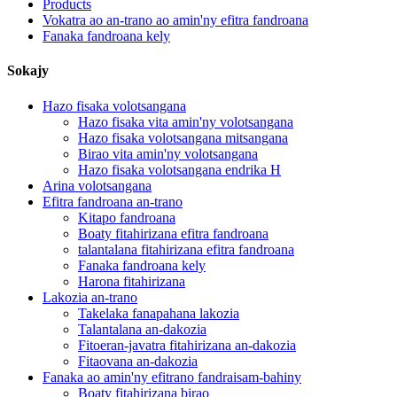
Products
Vokatra ao an-trano ao amin'ny efitra fandroana
Fanaka fandroana kely
Sokajy
Hazo fisaka volotsangana
Hazo fisaka vita amin'ny volotsangana
Hazo fisaka volotsangana mitsangana
Birao vita amin'ny volotsangana
Hazo fisaka volotsangana endrika H
Arina volotsangana
Efitra fandroana an-trano
Kitapo fandroana
Boaty fitahirizana efitra fandroana
talantalana fitahirizana efitra fandroana
Fanaka fandroana kely
Harona fitahirizana
Lakozia an-trano
Takelaka fanapahana lakozia
Talantalana an-dakozia
Fitoeran-javatra fitahirizana an-dakozia
Fitaovana an-dakozia
Fanaka ao amin'ny efitrano fandraisam-bahiny
Boaty fitahirizana birao