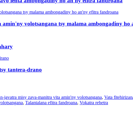
 avo lenta ambongadiny ho an'ny efitra fandroana
ta amin'ny volotsangana tsy malama ambongadiny ho a
ahary
tsy tantera-drano
an-javatra misy zava-manitra vita amin'ny volotsangana
,
Vata fitehiriz
 volotsangana
,
Talantalana efitra fandroana
,
Vokatra rehetra