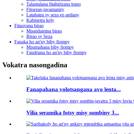
Talantalana fitahirizana trano
Fitoeran-javamaniry
Latabatra sy seza eo anilany
Kabinetra kely
Fitaovana birao
Mpandamina birao
Birao sy Seza
Fanaka ho an'ny biby fiompy
Mpamahana biby fiompy
Fandriana ho an'ny biby fiompy
Vokatra nasongadina
Fanapahana volotsangana avo lenta...
Vilia seramika fotsy misy sombiny 3...