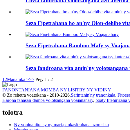
Lovia fandroana volotsangana azo averina
Seza Fipetrahana ho an'ny Olon-dehibe vi
Seza Fipetrahana Bamboo Mafy sy Voajan
Seza fandroana vita amin'ny volotsangana 
1
2
Manaraka >
>>
Pejy 1 / 2
FANONTANIANA MOMBA NY LISITRY NY VIDINY
© Zo rehetra voatokana - 2010-2026.
Sarintanin'ny tranonkala
,
Fitoer
Harona fanasan-damba volotsangana voajanahary
,
boaty fitehirizana
tolotra
Ny voninahitra sy ny mari-pankasitrahana azontsika
Momba anay