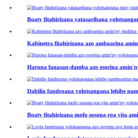
Boaty fitahirizana vatasarihana volotsangan
Kabinetra fitahirizana azo amboarina amin
Harona fanasan-damba azo esorina amin'ny 
Dabilio fandroana volotsangana lehibe nam
Boaty fitahirizana mofo sosona roa vita a