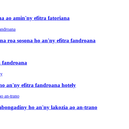
na ao amin'ny efitra fatoriana
na roa sosona ho an'ny efitra fandroana
a fandroana
o an'ny efitra fandroana hotely
ambongadiny ho an'ny lakozia ao an-trano