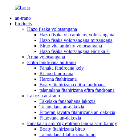
an-trano
Products
Hazo fisaka volotsangana
Hazo fisaka vita amin'ny volotsangana
Hazo fisaka volotsangana mitsangana
Birao vita amin'ny volotsangana
Hazo fisaka volotsangana endrika H
Arina volotsangana
Efitra fandroana an-trano
Fanaka fandroana kely
Kitapo fandroana
Harona fitahirizana
Boaty fitahirizana efitra fandroana
talantalana fitahirizana efitra fandroana
Lakozia an-trano
Takelaka fanapahana lakozia
Talantalana an-dakozia
Fitoeran-javatra fitahirizana an-dakozia
Fitaovana an-dakozia
Fanaka ao amin'ny efitrano fandraisam-bahiny
Boaty fitahirizana birao
Talantalana fitahirizana trano