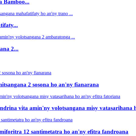
a Bamboo...
faty...
ana 2...
mitsangana 2 sosona ho an'ny fianarana
ndrina vita amin'ny volotsangana misy vatasarihana ho
iforitra 12 santimetatra ho an'ny efitra fandroana