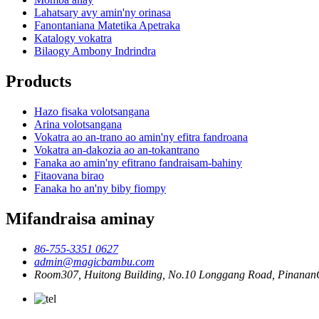
Lahatsary avy amin'ny orinasa
Fanontaniana Matetika Apetraka
Katalogy vokatra
Bilaogy Ambony Indrindra
Products
Hazo fisaka volotsangana
Arina volotsangana
Vokatra ao an-trano ao amin'ny efitra fandroana
Vokatra an-dakozia ao an-tokantrano
Fanaka ao amin'ny efitrano fandraisam-bahiny
Fitaovana birao
Fanaka ho an'ny biby fiompy
Mifandraisa aminay
86-755-3351 0627
admin@magicbambu.com
Room307, Huitong Building, No.10 Longgang Road, PinananC