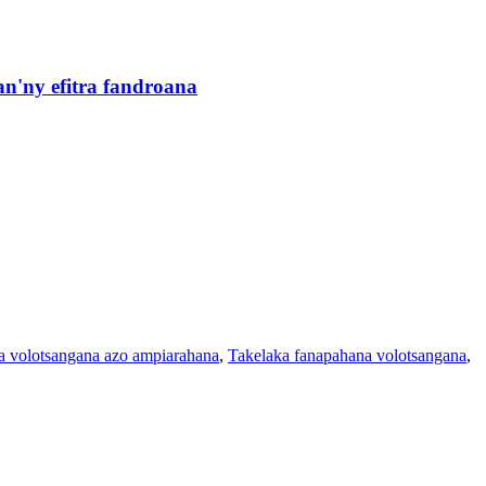
n'ny efitra fandroana
ana volotsangana azo ampiarahana
,
Takelaka fanapahana volotsangana
,