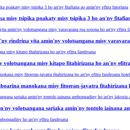
a misy tsipika poakaty misy tsipika 3 ho an'ny fitafia
'ny rindrina vita amin'ny volotsangana misy varavara
volotsangana misy kitapo fitahirizana ho an'ny efitr
boarina manokana misy fitoeran-javatra fitahirizana h
min'ny volotsangana sariaka amin'ny tontolo iainana 