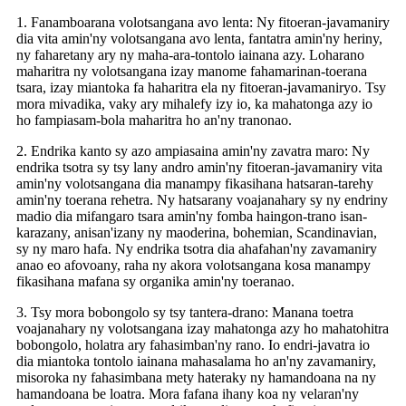
1. Fanamboarana volotsangana avo lenta: Ny fitoeran-javamaniry
dia vita amin'ny volotsangana avo lenta, fantatra amin'ny heriny,
ny faharetany ary ny maha-ara-tontolo iainana azy. Loharano
maharitra ny volotsangana izay manome fahamarinan-toerana
tsara, izay miantoka fa haharitra ela ny fitoeran-javamaniryo. Tsy
mora mivadika, vaky ary mihalefy izy io, ka mahatonga azy io
ho fampiasam-bola maharitra ho an'ny tranonao.
2. Endrika kanto sy azo ampiasaina amin'ny zavatra maro: Ny
endrika tsotra sy tsy lany andro amin'ny fitoeran-javamaniry vita
amin'ny volotsangana dia manampy fikasihana hatsaran-tarehy
amin'ny toerana rehetra. Ny hatsarany voajanahary sy ny endriny
madio dia mifangaro tsara amin'ny fomba haingon-trano isan-
karazany, anisan'izany ny maoderina, bohemian, Scandinavian,
sy ny maro hafa. Ny endrika tsotra dia ahafahan'ny zavamaniry
anao eo afovoany, raha ny akora volotsangana kosa manampy
fikasihana mafana sy organika amin'ny toeranao.
3. Tsy mora bobongolo sy tsy tantera-drano: Manana toetra
voajanahary ny volotsangana izay mahatonga azy ho mahatohitra
bobongolo, holatra ary fahasimban'ny rano. Io endri-javatra io
dia miantoka tontolo iainana mahasalama ho an'ny zavamaniry,
misoroka ny fahasimbana mety hateraky ny hamandoana na ny
hamandoana be loatra. Mora fafana ihany koa ny velaran'ny