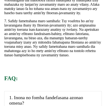
volotsangana dia manolotra rafitra matanjaka sy matanjaka izay
mahazaka ny lanjan'ny zavamaniry maro ao anaty vilany. Afaka
matoky ianao fa ho tohana soa aman-tsara ny zavamaniryo ary
haseho tsara tarehy amin'ity fitoeran-javamaniry ity.
7. Safidy fametrahana maro samihafa: Tsy voafetra ho an'ny
lavarangana ihany ity fitoeran-javamaniry ity; azo ampiasaina
amin'ny toerana isan-karazany anatiny sy ivelany. Na apetrakao
ao amin'ny efitrano fandraisam-bahiny, efitrano fatoriana,
lavarangana, na birao aza, dia manampy hatsaran-tarehy
voajanahary izany ary mitondra fahatsapana fitoniana ao amin'ny
toerana misy anao. Ny safidy fametrahana maro samihafa dia
mahatonga azy io ho mety amin'ny efitrano na tontolo rehetra
tianao hampisehoana ny zavamaniry tianao.
FAQ:
1. Inona no fomba fandefasana azonao
omena?