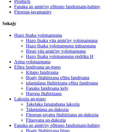
Products
Fanaka ao amin'ny efitrano fandraisam-bahiny
Fitoeran-javamaniry
Sokajy
Hazo fisaka volotsangana
Hazo fisaka vita amin'ny volotsangana
Hazo fisaka volotsangana mitsangana
Birao vita amin'ny volotsangana
Hazo fisaka volotsangana endrika H
Arina volotsangana
Efitra fandroana an-trano
Kitapo fandroana
Boaty fitahirizana efitra fandroana
talantalana fitahirizana efitra fandroana
Fanaka fandroana kely
Harona fitahirizana
Lakozia an-trano
Takelaka fanapahana lakozia
Talantalana an-dakozia
Fitoeran-javatra fitahirizana an-dakozia
Fitaovana an-dakozia
Fanaka ao amin'ny efitrano fandraisam-bahiny
Boaty fitahirizana birao