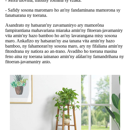
- Mora diovina, mitsitsy fotoana sy ezaka.
- Safidy sosona maromaro ho an'ny fandaminana mamorona sy
fanatsarana ny toerana.
Asandrato ny hatsaran'ny zavamaniryo ary mamoròna
fampirantiana mahavariana miaraka amin'ny fitoeran-javamaniry
vita amin'ny hazo bamboo ho an'ny lavarangana misy sosona
maro. Ankafizo ny hatsaran'ny asa tanana vita amin'ny hazo
bamboo, ny fahamoran'ny sosona maro, ary ny fifaliana amin'ny
fitondrana ny natiora ao an-trano. Avadiho ho toerana masina
feno aina ny toerana iainanao amin'ny alàlan'ny famandrihana ny
fitoeran-javamaniry anio.