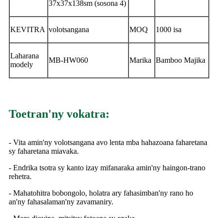
37x37x138sm (sosona 4)
KEVITRA
volotsangana
MOQ
1000 isa
Laharana
MB-HW060
Marika
Bamboo Majika
modely
Toetran'ny vokatra:
- Vita amin'ny volotsangana avo lenta mba hahazoana faharetana
sy faharetana miavaka.
- Endrika tsotra sy kanto izay mifanaraka amin'ny haingon-trano
rehetra.
- Mahatohitra bobongolo, holatra ary fahasimban'ny rano ho
an'ny fahasalaman'ny zavamaniry.