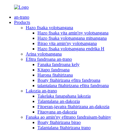
an-trano
Products
Hazo fisaka volotsangana
Hazo fisaka vita amin'ny volotsangana
Hazo fisaka volotsangana mitsangana
Birao vita amin'ny volotsangana
Hazo fisaka volotsangana endrika H
Arina volotsangana
Efitra fandroana an-trano
Fanaka fandroana kely
Kitapo fandroana
Harona fitahirizana
Boaty fitahirizana efitra fandroana
talantalana fitahirizana efitra fandroana
Lakozia an-trano
Takelaka fanapahana lakozia
Talantalana an-dakozia
Fitoeran-javatra fitahirizana an-dakozia
Fitaovana an-dakozia
Fanaka ao amin'ny efitrano fandraisam-bahiny
Boaty fitahirizana birao
Talantalana fitahirizana trano