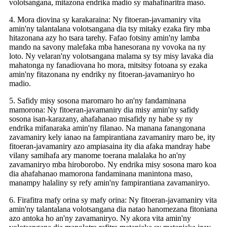
volotsangana, mitazona endrika madio sy mahafinaritra maso.
4. Mora diovina sy karakaraina: Ny fitoeran-javamaniry vita
amin'ny talantalana volotsangana dia tsy mitaky ezaka firy mba
hitazonana azy ho tsara tarehy. Fafao fotsiny amin'ny lamba
mando na savony malefaka mba hanesorana ny vovoka na ny
loto. Ny velaran'ny volotsangana malama sy tsy misy lavaka dia
mahatonga ny fanadiovana ho mora, mitsitsy fotoana sy ezaka
amin'ny fitazonana ny endriky ny fitoeran-javamaniryo ho
madio.
5. Safidy misy sosona maromaro ho an'ny fandaminana
mamorona: Ny fitoeran-javamaniry dia misy amin'ny safidy
sosona isan-karazany, ahafahanao misafidy ny habe sy ny
endrika mifanaraka amin'ny filanao. Na manana fanangonana
zavamaniry kely ianao na fampirantiana zavamaniry maro be, ity
fitoeran-javamaniry azo ampiasaina ity dia afaka mandray habe
vilany samihafa ary manome toerana malalaka ho an'ny
zavamaniryo mba hiroborobo. Ny endrika misy sosona maro koa
dia ahafahanao mamorona fandaminana manintona maso,
manampy halaliny sy refy amin'ny fampirantiana zavamaniryo.
6. Firafitra mafy orina sy mafy orina: Ny fitoeran-javamaniry vita
amin'ny talantalana volotsangana dia natao hanomezana fitoniana
azo antoka ho an'ny zavamaniryo. Ny akora vita amin'ny