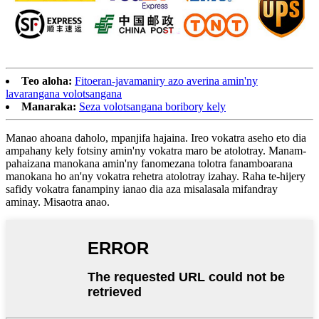
Teo aloha:
Fitoeran-javamaniry azo averina amin'ny
lavarangana volotsangana
Manaraka:
Seza volotsangana boribory kely
Manao ahoana daholo, mpanjifa hajaina. Ireo vokatra aseho eto dia
ampahany kely fotsiny amin'ny vokatra maro be atolotray. Manam-
pahaizana manokana amin'ny fanomezana tolotra fanamboarana
manokana ho an'ny vokatra rehetra atolotray izahay. Raha te-hijery
safidy vokatra fanampiny ianao dia aza misalasala mifandray
aminay. Misaotra anao.