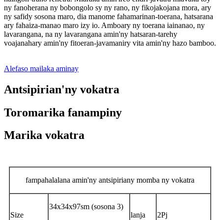
ny fanoherana ny bobongolo sy ny rano, ny fikojakojana mora, ary
ny safidy sosona maro, dia manome fahamarinan-toerana, hatsarana
ary fahaiza-manao maro izy io. Amboary ny toerana iainanao, ny
lavarangana, na ny lavarangana amin'ny hatsaran-tarehy
voajanahary amin'ny fitoeran-javamaniry vita amin'ny hazo bamboo.
Alefaso mailaka aminay
Antsipirian'ny vokatra
Toromarika fanampiny
Marika vokatra
fampahalalana amin'ny antsipiriany momba ny vokatra
34x34x97sm (sosona 3)
Size
lanja
2Pj