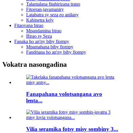
Talantalana fitahirizana trano
Fitoeran-javamaniry
Latabatra sy seza eo anilany
Kabinetra kely
Fitaovana birao
Mpandamina birao
Birao sy Seza
Fanaka ho an'ny biby fiompy
Mpamahana biby fiompy
Fandriana ho an'ny biby fiompy
Vokatra nasongadina
Fanapahana volotsangana avo
lenta...
Vilia seramika fotsy misy sombiny 3...