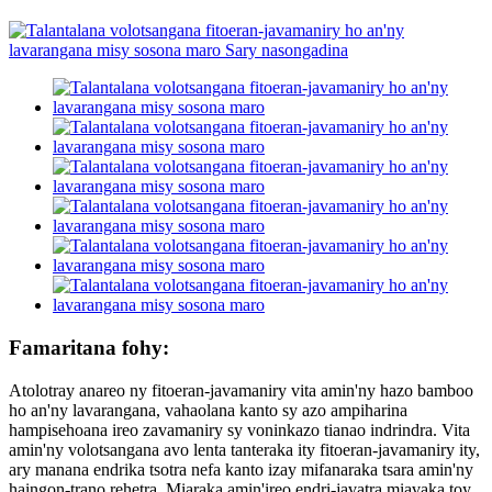
Famaritana fohy:
Atolotray anareo ny fitoeran-javamaniry vita amin'ny hazo bamboo
ho an'ny lavarangana, vahaolana kanto sy azo ampiharina
hampisehoana ireo zavamaniry sy voninkazo tianao indrindra. Vita
amin'ny volotsangana avo lenta tanteraka ity fitoeran-javamaniry ity,
ary manana endrika tsotra nefa kanto izay mifanaraka tsara amin'ny
haingon-trano rehetra. Miaraka amin'ireo endri-javatra miavaka toy