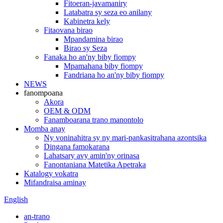
Fitoeran-javamaniry
Latabatra sy seza eo anilany
Kabinetra kely
Fitaovana birao
Mpandamina birao
Birao sy Seza
Fanaka ho an'ny biby fiompy
Mpamahana biby fiompy
Fandriana ho an'ny biby fiompy
NEWS
fanompoana
Akora
OEM & ODM
Fanamboarana trano manontolo
Momba anay
Ny voninahitra sy ny mari-pankasitrahana azontsika
Dingana famokarana
Lahatsary avy amin'ny orinasa
Fanontaniana Matetika Apetraka
Katalogy vokatra
Mifandraisa aminay
English
an-trano