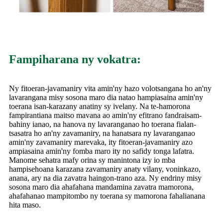
Fampiharana ny vokatra:
Ny fitoeran-javamaniry vita amin'ny hazo volotsangana ho an'ny
lavarangana misy sosona maro dia natao hampiasaina amin'ny
toerana isan-karazany anatiny sy ivelany. Na te-hamorona
fampirantiana maitso mavana ao amin'ny efitrano fandraisam-
bahiny ianao, na hanova ny lavaranganao ho toerana fialan-
tsasatra ho an'ny zavamaniry, na hanatsara ny lavaranganao
amin'ny zavamaniry marevaka, ity fitoeran-javamaniry azo
ampiasaina amin'ny fomba maro ity no safidy tonga lafatra.
Manome sehatra mafy orina sy manintona izy io mba
hampisehoana karazana zavamaniry anaty vilany, voninkazo,
anana, ary na dia zavatra haingon-trano aza. Ny endriny misy
sosona maro dia ahafahana mandamina zavatra mamorona,
ahafahanao mampitombo ny toerana sy mamorona fahalianana
hita maso.