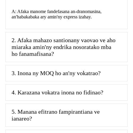
A: Afaka manome fandefasana an-dranomasina,
an'habakabaka ary amin'ny express izahay.
2. Afaka mahazo santionany vaovao ve aho
miaraka amin'ny endrika nosoratako mba
ho fanamafisana?
3. Inona ny MOQ ho an'ny vokatrao?
4. Karazana vokatra inona no fidinao?
5. Manana efitrano fampirantiana ve
ianareo?