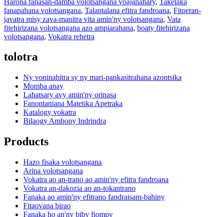
Harona fanasan-damba volotsangana voajanahary
,
Takelaka
fanapahana volotsangana
,
Talantalana efitra fandroana
,
Fitoeran-
javatra misy zava-manitra vita amin'ny volotsangana
,
Vata
fitehirizana volotsangana azo ampiarahana
,
boaty fitehirizana
volotsangana
,
Vokatra rehetra
tolotra
Ny voninahitra sy ny mari-pankasitrahana azontsika
Momba anay
Lahatsary avy amin'ny orinasa
Fanontaniana Matetika Apetraka
Katalogy vokatra
Bilaogy Ambony Indrindra
Products
Hazo fisaka volotsangana
Arina volotsangana
Vokatra ao an-trano ao amin'ny efitra fandroana
Vokatra an-dakozia ao an-tokantrano
Fanaka ao amin'ny efitrano fandraisam-bahiny
Fitaovana birao
Fanaka ho an'ny biby fiompy