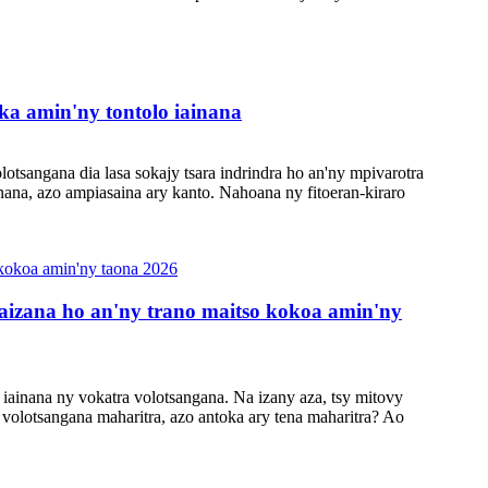
ka amin'ny tontolo iainana
lotsangana dia lasa sokajy tsara indrindra ho an'ny mpivarotra
nana, azo ampiasaina ary kanto. Nahoana ny fitoeran-kiraro
aizana ho an'ny trano maitso kokoa amin'ny
 iainana ny vokatra volotsangana. Na izany aza, tsy mitovy
volotsangana maharitra, azo antoka ary tena maharitra? Ao