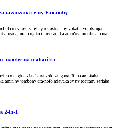
y Fanavaozana sy ny Fanamby
y mbola nisy toy izany ny indostrian'ny vokatra volotsangana.
angana, noho ny toetrany sariaka amin'ny tontolo iainana...
rao maoderina maharitra
oitra mangina - latabatra volotsangana. Raha ampitahaina
aka amin'ny tombony ara-nofo miavaka sy ny toetrany sariaka
a 2-in-1