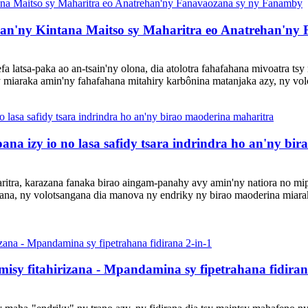
ran'ny Kintana Maitso sy Maharitra eo Anatrehan'n
 latsa-paka ao an-tsain'ny olona, ​​dia atolotra fahafahana mivoatra ts
araka amin'ny fahafahana mitahiry karbônina matanjaka azy, ny volots
na izy io no lasa safidy tsara indrindra ho an'ny bi
itra, karazana fanaka birao aingam-panahy avy amin'ny natiora no mip
azana, ny volotsangana dia manova ny endriky ny birao maoderina miar
misy fitahirizana - Mpandamina sy fipetrahana fidiran