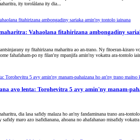
ritra, ity torolàlana ity dia...
 maharitra: Vahaolana fitahirizana ambongadiny saria
tsinjarany ny fitahirizana maharitra ao an-trano. Ny fitoeran-kiraro vo
me fahafaham-po ny filan'ny mpanjifa amin'ny vokatra ara-tontolo iai
gana avo lenta: Torohevitra 5 avy amin'ny manam-pah
aritra, dia lasa safidy malaza ho an'ny fandaminana trano ara-tontolo
 safidy maro azo isafidianana, ahoana no ahafahanao misafidy vokatra 