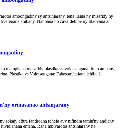
rotra ambongadiny sy antsinjarany, tena ilaina ny misafidy ny
fiverenana ambany. Nahoana no zava-dehibe ny fitaovana an-
mbongadiny
ika mampitaha ny safidy plastika sy volotsangana. Ireto ambany
arina. Plastika vs Volotsangana: Fahasamihafana lehibe 1.
an'ny orinasanao antsinjarany
ny sokajy efitra fandroana rehefa avy nifindra tamin'ny andiany
 hividianana entana. Raha mpivarotra antsinjarany na