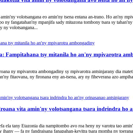
amin'ny volotsangana eo amin'ny tsena entana an-trano. Ho an'ny mpiva
ny fangatahan'ny mpanjifa sady mitazona tombony tsara sy tahan'ny 
y ny volotsangana...
ana: Fampitahana tsy mitanila ho an'ny mpivarotra a
ndroana ny mpivarotra ambongadiny sy mpivarotra antsinjarany dia matet
an'ny fitaovana, ny fironana eny an-tsena, ary ny fiheverana azo ampih
droana vita amin'ny volotsangana tsara indrindra ho 
efa ela tany Etazonia dia nampitombo avo roa heny ny varotra tao amin'
y ihany — fa ny fandraisana fanapahan-kevitra tsara momba ny toerana