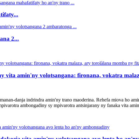
faty...
ana 2...
y vita amin'ny volotsangana: fironana, vokatra mala
a manan-danja indrindra amin'ny trano maoderina. Rehefa miova ho ami
 mpivarotra ambongadiny sy mpivarotra antsinjarany ny fanaka vita amin
dakozia vita amin'ny volotsangana avo lenta ho an'