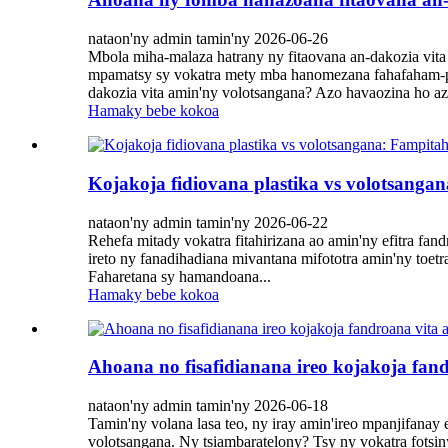
nataon'ny admin tamin'ny 2026-06-26
Mbola miha-malaza hatrany ny fitaovana an-dakozia vita 
mpamatsy sy vokatra mety mba hanomezana fahafaham-po 
dakozia vita amin'ny volotsangana? Azo havaozina ho az
Hamaky bebe kokoa
Kojakoja fidiovana plastika vs volotsang
nataon'ny admin tamin'ny 2026-06-22
Rehefa mitady vokatra fitahirizana ao amin'ny efitra fa
ireto ny fanadihadiana mivantana mifototra amin'ny toetr
Faharetana sy hamandoana...
Hamaky bebe kokoa
Ahoana no fisafidianana ireo kojakoja fan
nataon'ny admin tamin'ny 2026-06-18
Tamin'ny volana lasa teo, ny iray amin'ireo mpanjifanay 
volotsangana. Ny tsiambaratelony? Tsy ny vokatra fotsin