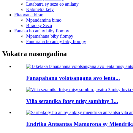
Latabatra sy seza eo anilany
Kabinetra kely
Fitaovana birao
Mpandamina birao
Birao sy Seza
Fanaka ho an'ny biby fiompy
Mpamahana biby fiompy
Fandriana ho an'ny biby fiompy
Vokatra nasongadina
Fanapahana volotsangana avo lenta...
Vilia seramika fotsy misy sombiny 3...
Endrika Antsantsa Mamorona sy Miendrik