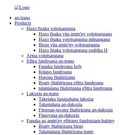
an-trano
Products
Hazo fisaka volotsangana
Hazo fisaka vita amin'ny volotsangana
Hazo fisaka volotsangana mitsangana
Birao vita amin'ny volotsangana
Hazo fisaka volotsangana endrika H
Arina volotsangana
Efitra fandroana an-trano
Fanaka fandroana kely
Kitapo fandroana
Harona fitahirizana
Boaty fitahirizana efitra fandroana
talantalana fitahirizana efitra fandroana
Lakozia an-trano
Takelaka fanapahana lakozia
Talantalana an-dakozia
Fitoeran-javatra fitahirizana an-dakozia
Fitaovana an-dakozia
Fanaka ao amin'ny efitrano fandraisam-bahiny
Boaty fitahirizana birao
Talantalana fitahirizana trano