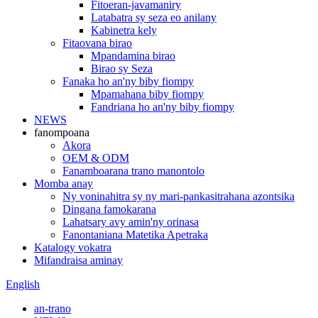
Fitoeran-javamaniry
Latabatra sy seza eo anilany
Kabinetra kely
Fitaovana birao
Mpandamina birao
Birao sy Seza
Fanaka ho an'ny biby fiompy
Mpamahana biby fiompy
Fandriana ho an'ny biby fiompy
NEWS
fanompoana
Akora
OEM & ODM
Fanamboarana trano manontolo
Momba anay
Ny voninahitra sy ny mari-pankasitrahana azontsika
Dingana famokarana
Lahatsary avy amin'ny orinasa
Fanontaniana Matetika Apetraka
Katalogy vokatra
Mifandraisa aminay
English
an-trano