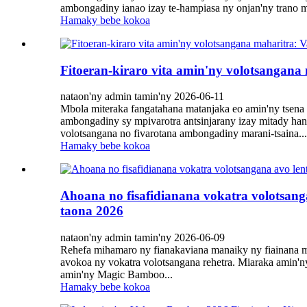
ambongadiny ianao izay te-hampiasa ny onjan'ny trano maha
Hamaky bebe kokoa
Fitoeran-kiraro vita amin'ny volotsangana
nataon'ny admin tamin'ny 2026-06-11
Mbola miteraka fangatahana matanjaka eo amin'ny tsena an
ambongadiny sy mpivarotra antsinjarany izay mitady hano
volotsangana no fivarotana ambongadiny marani-tsaina...
Hamaky bebe kokoa
Ahoana no fisafidianana vokatra volotsan
taona 2026
nataon'ny admin tamin'ny 2026-06-09
Rehefa mihamaro ny fianakaviana manaiky ny fiainana mah
avokoa ny vokatra volotsangana rehetra. Miaraka amin'ny
amin'ny Magic Bamboo...
Hamaky bebe kokoa