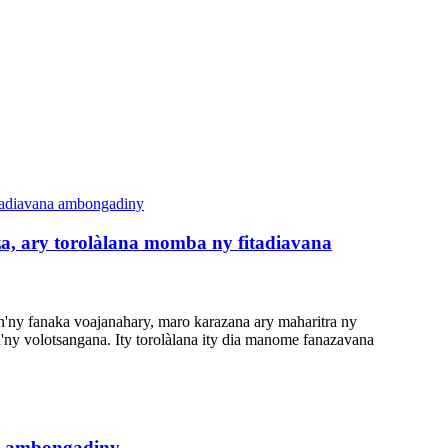
za, ary torolàlana momba ny fitadiavana
n'ny fanaka voajanahary, maro karazana ary maharitra ny
'ny volotsangana. Ity torolàlana ity dia manome fanazavana
ny ambongadiny