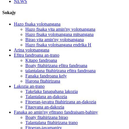
NEWS
Sokajy
Hazo fisaka volotsangana
Hazo fisaka vita amin'ny volotsangana
Hazo fisaka volotsangana mitsangana
Birao vita amin'ny volotsangana
Hazo fisaka volotsangana endrika H
Arina volotsangana
Efitra fandroana an-trano
Kitapo fandroana
Boaty fitahirizana efitra fandroana
talantalana fitahirizana efitra fandroana
Fanaka fandroana kely
Harona fitahirizana
Lakozia an-trano
Takelaka fanapahana lakozia
Talantalana an-dakozia
Fitoeran-javatra fitahirizana an-dakozia
Fitaovana an-dakozia
Fanaka ao amin'ny efitrano fandraisam-bahiny
Boaty fitahirizana birao
Talantalana fitahirizana trano
Fitoeran-javamaniry