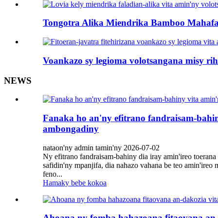
Tongotra Alika Miendrika Bamboo Mahafati
Voankazo sy legioma volotsangana misy rih
NEWS
Fanaka ho an'ny efitrano fandraisam-bahin
ambongadiny
nataon'ny admin tamin'ny 2026-07-02
Ny efitrano fandraisam-bahiny dia iray amin'ireo toeran
safidin'ny mpanjifa, dia nahazo vahana be teo amin'ireo
feno...
Hamaky bebe kokoa
Ahoana ny fomba hahazoana fitaovana an-