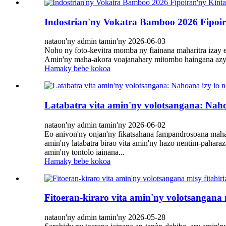
Indostrian'ny Vokatra Bamboo 2026 Fipoi
nataon'ny admin tamin'ny 2026-06-03
Noho ny foto-kevitra momba ny fiainana maharitra izay efa
Amin'ny maha-akora voajanahary mitombo haingana azy mi
Hamaky bebe kokoa
Latabatra vita amin'ny volotsangana: Nahoa
nataon'ny admin tamin'ny 2026-06-02
Eo anivon'ny onjan'ny fikatsahana fampandrosoana mahar
amin'ny latabatra birao vita amin'ny hazo nentim-pahar
amin'ny tontolo iainana...
Hamaky bebe kokoa
Fitoeran-kiraro vita amin'ny volotsangana 
nataon'ny admin tamin'ny 2026-05-28